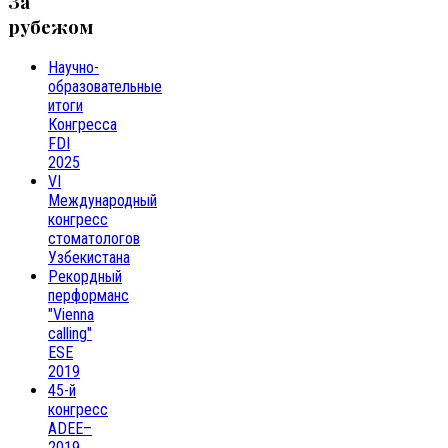
За
рубежом
Научно-
образовательные
итоги
Конгресса
FDI
2025
VI
Международный
конгресс
стоматологов
Узбекистана
Рекордный
перформанс
"Vienna
calling"
ESE
2019
45-й
конгресс
ADEE–
2019