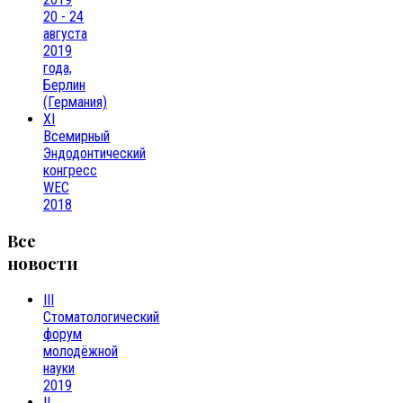
20 - 24
августа
2019
года,
Берлин
(Германия)
XI
Всемирный
Эндодонтический
конгресс
WEC
2018
Все
новости
III
Cтоматологический
форум
молодёжной
науки
2019
II