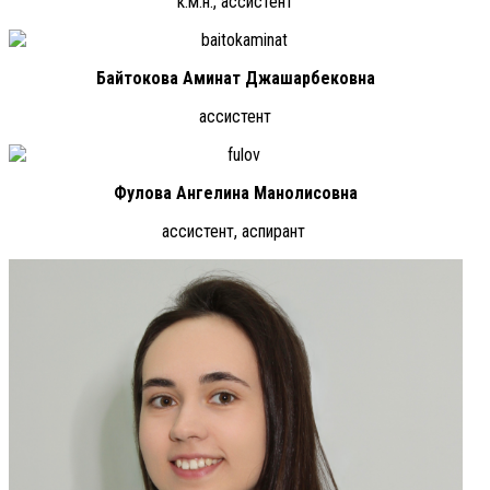
к.м.н., ассистент
Байтокова Аминат Джашарбековна
ассистент
Фулова Ангелина Манолисовна
ассистент, аспирант