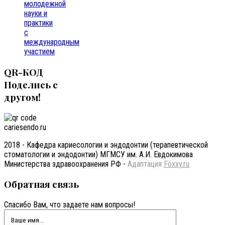
молодежной
науки и
практики
с
международным
участием
QR-КОД
Поделись с
другом!
cariesendo.ru
2018 - Кафедра кариесологии и эндодонтии (терапевтической
стоматологии и эндодонтии) МГМСУ им. А.И. Евдокимова
Министерства здравоохранения РФ -
Адаптация
Foxxy.ru
Обратная
связь
Спасибо Вам, что задаете нам вопросы!